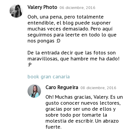
Valery Photo
06 diciembre, 2016
C
Ooh, una pena, pero totalmente
o
entendible, el blog puede suponer
m
muchas veces demasiado. Pero aquí
seguirmos para leerte en todo lo que
e
nos pongas :D
n
t
De la entrada decir que las fotos son
maravillosas, que hambre me ha dado!
a
:P
r
book gran canaria
i
o
Caro Regueira
08 diciembre, 2016
s
Oh! Muchas gracias, Valery. Es un
gusto conocer nuevos lectores,
gracias por ser uno de ellos y
sobre todo por tomarte la
molestia de escribir. Un abrazo
fuerte.