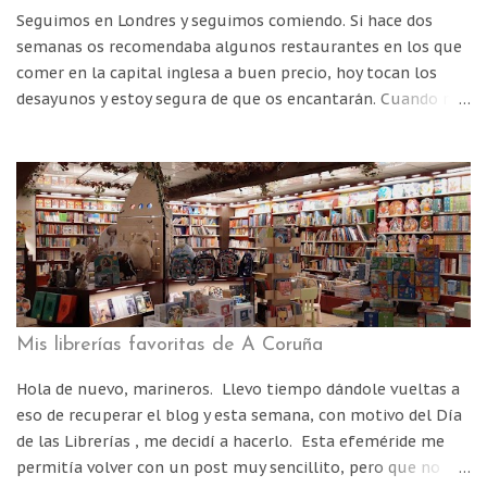
primeros de este tipo en abrir en la ciudad y se merece
Seguimos en Londres y seguimos comiendo. Si hace dos
estar en esta lista. No es barato, suele estar lleno y tengo
semanas os recomendaba algunos restaurantes en los que
que admitir que no suelo ir mucho porque no me cuadra a
comer en la capital inglesa a buen precio, hoy tocan los
mano, per...
desayunos y estoy segura de que os encantarán. Cuando nos
convertimos en turistas nos gusta patear las calles, ver el
máximo número de sitios que nos permiten las 24 horas
del día y hasta madrugamos con una alegría inusitada. Pero
para ello hay que prepararse, llenar el estómago para
aguantar en condiciones hasta la hora de comer. Si sois de
los que al levantaros no podéis tomar más que un café,
tranquilos, estas recomendaciones bien valen como plato
principal para la comida y es que ya sabéis cómo se las
gastan los ingleses con los breakfast.
Mis librerías favoritas de A Coruña
Hola de nuevo, marineros. Llevo tiempo dándole vueltas a
eso de recuperar el blog y esta semana, con motivo del Día
de las Librerías , me decidí a hacerlo. Esta efeméride me
permitía volver con un post muy sencillito, pero que no