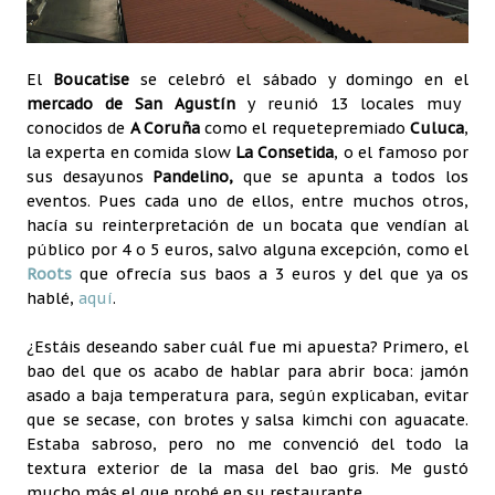
El
Boucatise
se celebró el sábado y domingo en el
mercado de San Agustín
y reunió 13 locales muy
conocidos de
A Coruña
como el requetepremiado
Culuca
,
la experta en comida slow
La Consetida
, o el famoso por
sus desayunos
Pandelino,
que se apunta a todos los
eventos. Pues cada uno de ellos, entre muchos otros,
hacía su reinterpretación de un bocata que vendían al
público por 4 o 5 euros, salvo alguna excepción, como el
Roots
que ofrecía sus baos a 3 euros y del que ya os
hablé,
aquí
.
¿Estáis deseando saber cuál fue mi apuesta? Primero, el
bao del que os acabo de hablar para abrir boca: jamón
asado a baja temperatura para, según explicaban, evitar
que se secase, con brotes y salsa kimchi con aguacate.
Estaba sabroso, pero no me convenció del todo la
textura exterior de la masa del bao gris. Me gustó
mucho más el que probé en su restaurante.