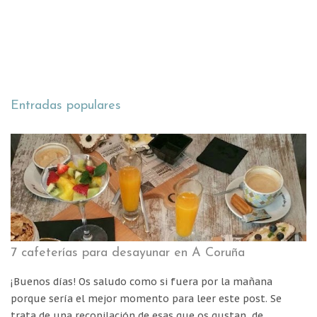
P
u
b
l
Entradas populares
i
c
a
r
u
n
c
o
m
e
n
7 cafeterías para desayunar en A Coruña
t
a
¡Buenos días! Os saludo como si fuera por la mañana
r
porque sería el mejor momento para leer este post. Se
i
trata de una recopilación de esas que os gustan, de