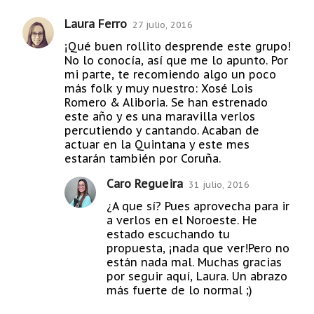
Laura Ferro
27 julio, 2016
C
¡Qué buen rollito desprende este grupo!
o
No lo conocía, así que me lo apunto. Por
m
mi parte, te recomiendo algo un poco
más folk y muy nuestro: Xosé Lois
e
Romero & Aliboria. Se han estrenado
n
este año y es una maravilla verlos
t
percutiendo y cantando. Acaban de
actuar en la Quintana y este mes
a
estarán también por Coruña.
r
Caro Regueira
31 julio, 2016
i
¿A que sí? Pues aprovecha para ir
o
a verlos en el Noroeste. He
s
estado escuchando tu
propuesta, ¡nada que ver!Pero no
están nada mal. Muchas gracias
por seguir aquí, Laura. Un abrazo
más fuerte de lo normal ;)